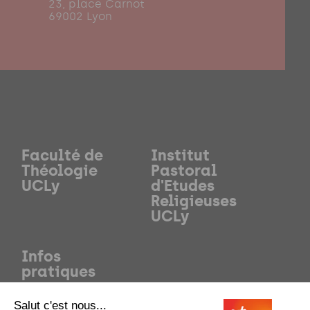
23, place Carnot
69002 Lyon
Faculté de
Institut
Théologie
Pastoral
UCLy
d'Etudes
Religieuses
UCLy
Infos
pratiques