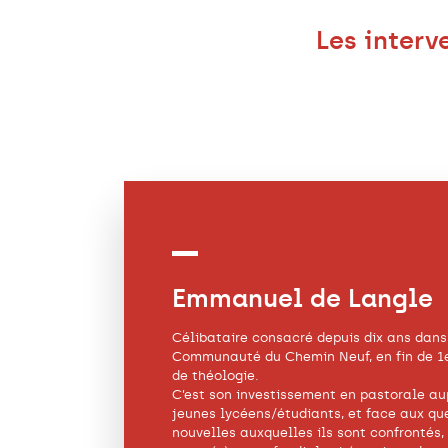
Les interv
Emmanuel de Langle
Célibataire consacré depuis dix ans dans
Communauté du Chemin Neuf, en fin de 1e
de théologie.
C’est son investissement en pastorale au
jeunes lycéens/étudiants, et face aux qu
nouvelles auxquelles ils sont confrontés, 