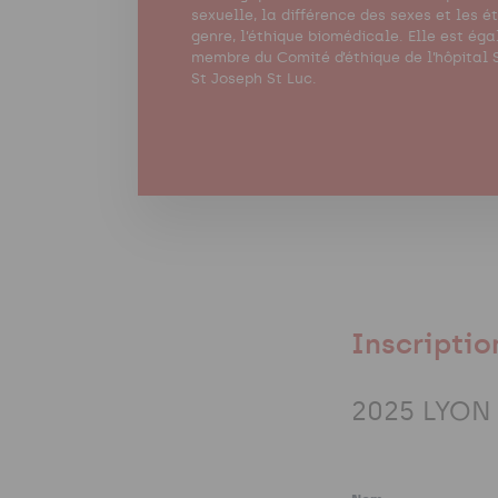
sexuelle, la différence des sexes et les é
genre, l’éthique biomédicale. Elle est ég
membre du Comité d’éthique de l’hôpital 
St Joseph St Luc.
Inscriptio
2025 LYON