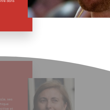
enre dans
ale, ses
thique
ective et