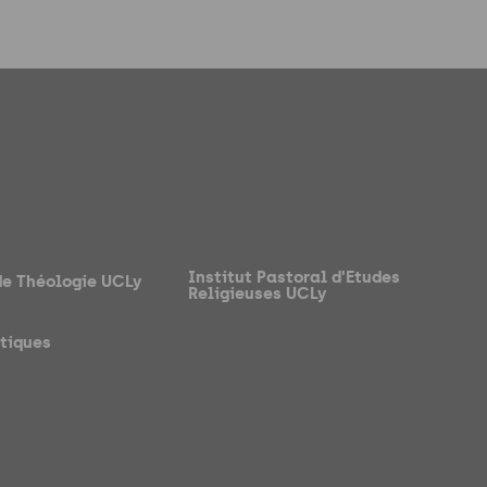
Institut Pastoral d'Etudes
de Théologie UCLy
Religieuses UCLy
atiques