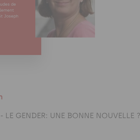
tudes de
alement
St Joseph
n
 - LE GENDER: UNE BONNE NOUVELLE 