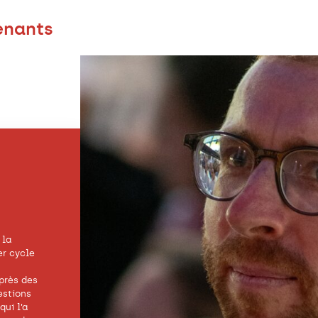
enants
 la
r cycle
près des
estions
qui l’a