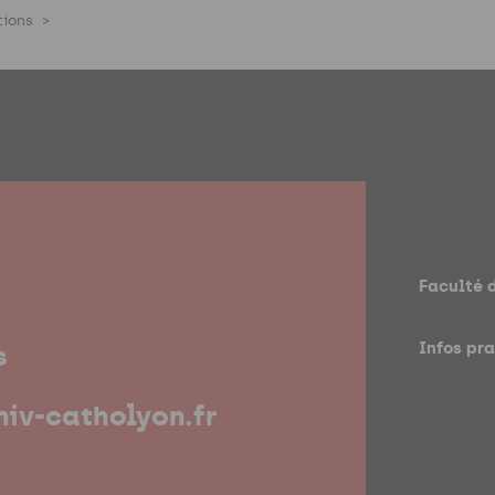
tions
Faculté 
Infos pr
s
iv-catholyon.fr