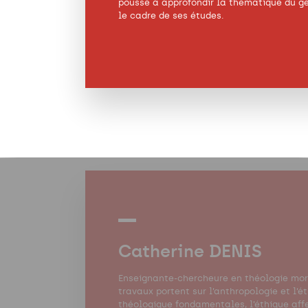
poussé à approfondir la thématique du g
le cadre de ses études.
Catherine DENIS
Enseignante-chercheure en théologie mor
travaux portent sur l’anthropologie et l’é
théologique fondamentales, l’éthique aff