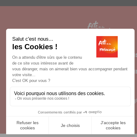
Contactez-nou
comtheo@un
04 72 32 50 71
Fête de la théolog
23, place Carnot
69002 Lyon