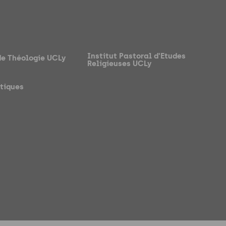
Institut Pastoral d'Etudes
de Théologie UCLy
Religieuses UCLy
atiques