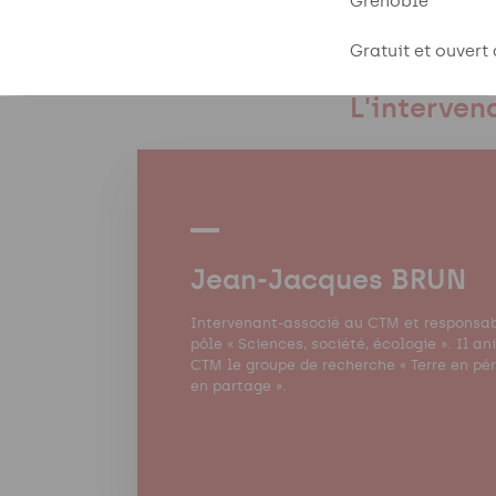
Grenoble
Gratuit et ouvert 
L'interven
Jean-Jacques BRUN
Intervenant-associé au CTM et responsa
pôle « Sciences, société, écologie ». Il a
CTM le groupe de recherche « Terre en pér
en partage ».