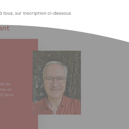
à tous, sur inscription ci-dessous
ant
ble du
nime au
il/Terre