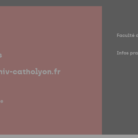
Faculté 
Infos pr
s
iv-catholyon.fr
ie