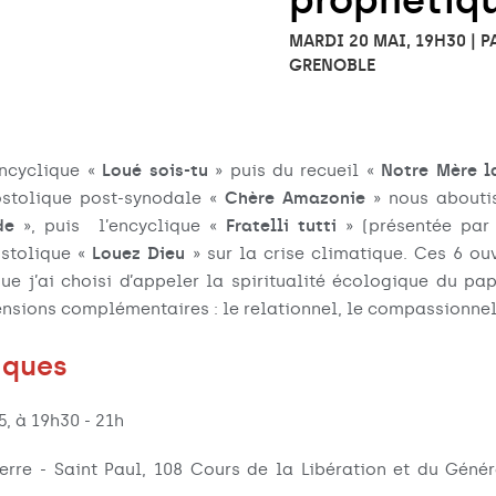
prophétiq
MARDI 20 MAI, 19H30 | 
GRENOBLE
encyclique «
Loué sois-tu
» puis du recueil «
Notre Mère l
ostolique post-synodale «
Chère Amazonie
» nous aboutis
nde
», puis l’encyclique «
Fratelli tutti
» (présentée par 
ostolique «
Louez Dieu
» sur la crise climatique. Ces 6 ou
ue j’ai choisi d’appeler la spiritualité écologique du pap
nsions complémentaires : le relationnel, le compassionnel
iques
, à 19h30 - 21h
ierre - Saint Paul, 108 Cours de la Libération et du Géné