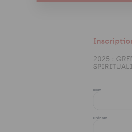
Inscriptio
2025 : GRE
SPIRITUAL
Nom
S
i
v
o
Prénom
u
s