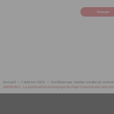
p
l
Envoyer
i
s
s
e
z
p
a
s
c
e
c
Accueil
L'édition 2026
Conférences, tables rondes et anima
h
GRENOBLE - La spiritualité écologique du Pape François est-elle pr
a
m
p
.